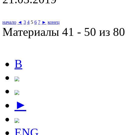
начало
◄
3
4
5
6
7
►
конец
Материалы 41 - 50 из 80
В
►
ENG