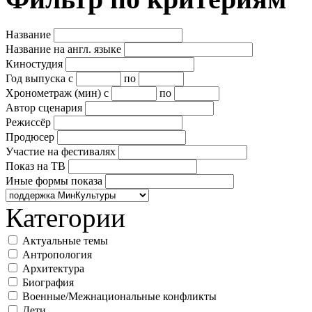
Название
Название на англ. языке
Киностудия
Год выпуска
с
по
Хронометраж (мин)
с
по
Автор сценария
Режиссёр
Продюсер
Участие на фестивалях
Показ на ТВ
Иные формы показа
Категории
Актуальные темы
Антропология
Архитектура
Биография
Военные/Межнациональные конфликты
Дети