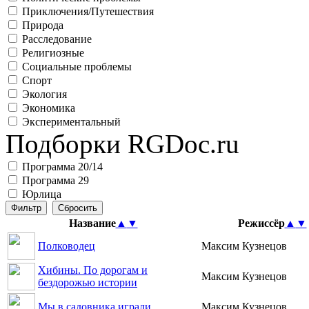
Приключения/Путешествия
Природа
Расследование
Религиозные
Социальные проблемы
Спорт
Экология
Экономика
Экспериментальный
Подборки RGDoc.ru
Программа 20/14
Программа 29
Юрлица
Название
▲
▼
Режиссёр
▲
▼
Полководец
Максим Кузнецов
Хибины. По дорогам и
Максим Кузнецов
бездорожью истории
Мы в садовника играли…
Максим Кузнецов