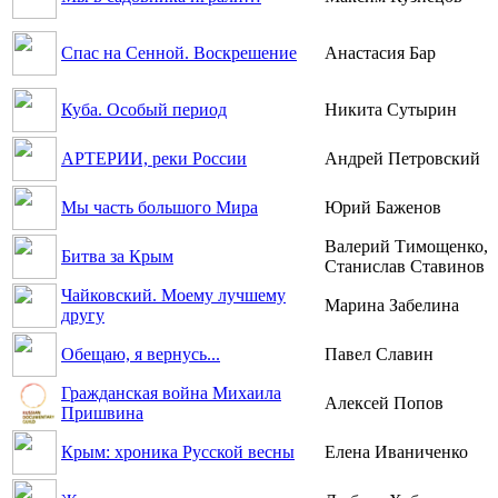
Спас на Сенной. Воскрешение
Анастасия Бар
Куба. Особый период
Никита Сутырин
АРТЕРИИ, реки России
Андрей Петровский
Мы часть большого Мира
Юрий Баженов
Валерий Тимощенко,
Битва за Крым
Станислав Ставинов
Чайковский. Моему лучшему
Марина Забелина
другу
Обещаю, я вернусь...
Павел Славин
Гражданская война Михаила
Алексей Попов
Пришвина
Крым: хроника Русской весны
Елена Иваниченко