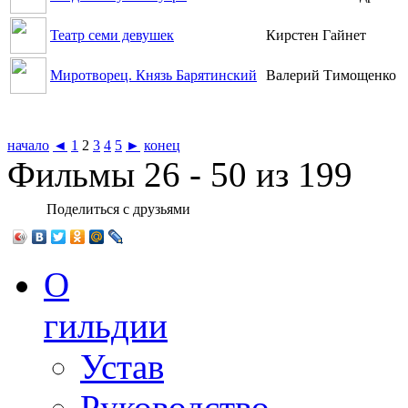
Театр семи девушек
Кирстен Гайнет
Миротворец. Князь Барятинский
Валерий Тимощенко
начало
◄
1
2
3
4
5
►
конец
Фильмы 26 - 50 из 199
Поделиться с друзьями
О
гильдии
Устав
Руководство