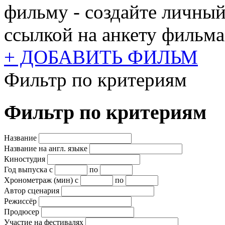
фильму - создайте личный
ссылкой на анкету фильма
+ ДОБАВИТЬ ФИЛЬМ
Фильтр по критериям
Фильтр по критериям
Название
Название на англ. языке
Киностудия
Год выпуска
с
по
Хронометраж (мин)
с
по
Автор сценария
Режиссёр
Продюсер
Участие на фестивалях