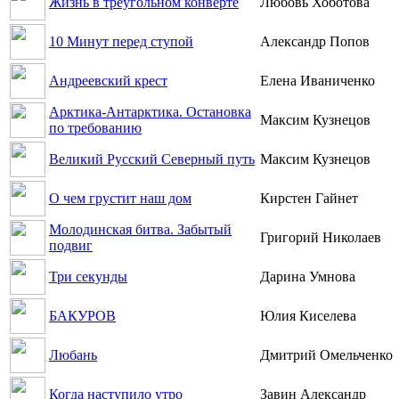
Жизнь в треугольном конверте
Любовь Хоботова
10 Минут перед ступой
Александр Попов
Андреевский крест
Елена Иваниченко
Арктика-Антарктика. Остановка
Максим Кузнецов
по требованию
Великий Русский Северный путь
Максим Кузнецов
О чем грустит наш дом
Кирстен Гайнет
Молодинская битва. Забытый
Григорий Николаев
подвиг
Три секунды
Дарина Умнова
БАКУРОВ
Юлия Киселева
Любань
Дмитрий Омельченко
Когда наступило утро
Завин Александр