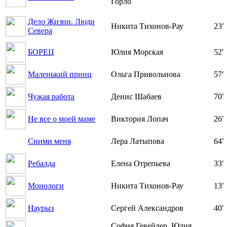
Горло
Дело Жизни. Люди
Никита Тихонов-Рау
23′
Севера
БОРЕЦ
Юлия Морская
52′
Маленький принц
Ольга Привольнова
57′
Чужая работа
Денис Шабаев
70′
Не все о моей маме
Виктория Лопач
26′
Сними меня
Лера Латыпова
64′
Ребалда
Елена Отрепьева
33′
Монологи
Никита Тихонов-Рау
13′
Наурыз
Сергей Александров
40′
София Гевейлер, Юлия