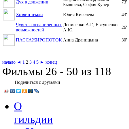
Дух в движении
73′
Бывшева, София Кучер
Хозяин земли
Юлия Киселева
43′
Чувства ограниченных
Денисенко А.Г., Евтушенко
26′
возможностей
А.Ю.
ПАССАЖИРОПОТОК
Анна Драницына
30′
начало
◄
1
2
3
4
5
►
конец
Фильмы 26 - 50 из 118
Поделиться с друзьями
О
гильдии