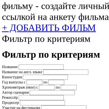
фильму - создайте личный
ссылкой на анкету фильма
+ ДОБАВИТЬ ФИЛЬМ
Фильтр по критериям
Фильтр по критериям
Название
Название на англ. языке
Киностудия
Год выпуска
с
по
Хронометраж (мин)
с
по
Автор сценария
Режиссёр
Продюсер
Участие на фестивалях