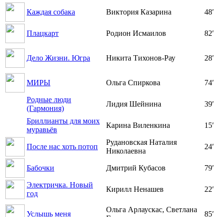
Каждая собака
Виктория Казарина
48′
Плацкарт
Родион Исмаилов
82′
Дело Жизни. Югра
Никита Тихонов-Рау
28′
МИРЫ
Ольга Спиркова
74′
Родные люди
Лидия Шейнина
39′
(Гармония)
Бриллианты для моих
Карина Виленкина
15′
муравьёв
Рудановская Наталия
После нас хоть потоп
24′
Николаевна
Бабочки
Дмитрий Кубасов
79′
Электричка. Новый
Кирилл Ненашев
22′
год
Ольга Арлаускас, Светлана
Услышь меня
85′