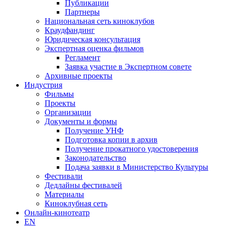
Публикации
Партнеры
Национальная сеть киноклубов
Краудфандинг
Юридическая консультация
Экспертная оценка фильмов
Регламент
Заявка участие в Экспертном совете
Архивные проекты
Индустрия
Фильмы
Проекты
Организации
Документы и формы
Получение УНФ
Подготовка копии в архив
Получение прокатного удостоверения
Законодательство
Подача заявки в Министерство Культуры
Фестивали
Дедлайны фестивалей
Материалы
Киноклубная сеть
Онлайн-кинотеатр
EN