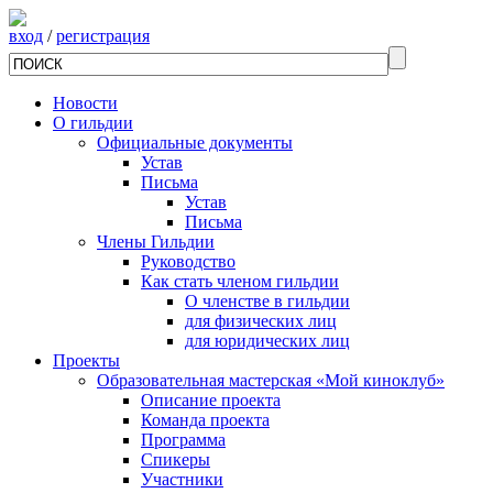
вход
/
регистрация
Новости
О гильдии
Официальные документы
Устав
Письма
Устав
Письма
Члены Гильдии
Руководство
Как стать членом гильдии
О членстве в гильдии
для физических лиц
для юридических лиц
Проекты
Образовательная мастерская «Мой киноклуб»
Описание проекта
Команда проекта
Программа
Спикеры
Участники