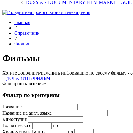
RUSSIAN DOCUMENTARY FILM MARKET GUID
Главная
/
Справочник
/
Фильмы
Фильмы
Хотите дополнить/изменить информацию по своему фильму - со
+ ДОБАВИТЬ ФИЛЬМ
Фильтр по критериям
Фильтр по критериям
Название
Название на англ. языке
Киностудия
Год выпуска
с
по
Хронометраж (мин)
с
по