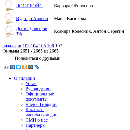
ЛОСТ БОЙС
Варвара Оборосова
Вуди до Аллена
Маша Васюкова
Денис Давыдов
Ксандра Колесник, Антон Серегин
Trip
начало
◄
103
104
105
106
107
Фильмы 2651 - 2665 из 2665
Поделиться с друзьями
О гильдии
Устав
Руководство
Официальные
документы
Члены Гильдии
Как стать
членом гильдии
СМИ о нас
Партнеры