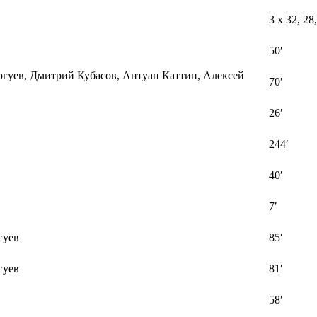
3 x 32, 28,
50′
ргуев, Дмитрий Кубасов, Антуан Каттин, Алексей
70′
26′
244′
40′
7′
гуев
85′
гуев
81′
58′