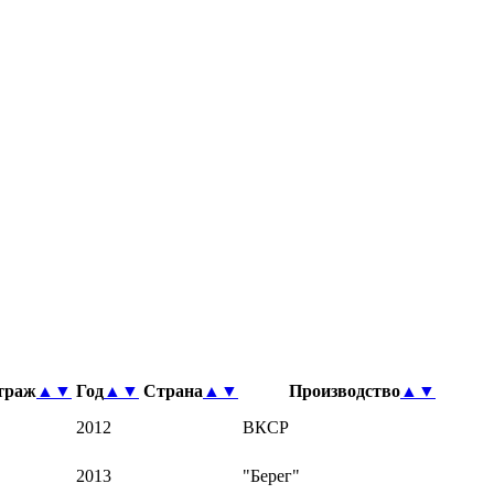
траж
▲
▼
Год
▲
▼
Страна
▲
▼
Производство
▲
▼
2012
ВКСР
2013
"Берег"