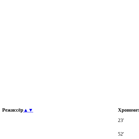
Режиссёр
▲
▼
Хрономе
23′
52′