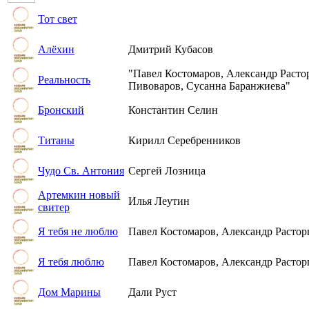
Тот свет
Алёхин
Дмитрий Кубасов
"Павел Костомаров, Александр Расто
Реальность
Пивоваров, Сусанна Баранжиева"
Бронский
Константин Селин
Титаны
Кирилл Серебренников
Чудо Св. Антония
Сергей Лозница
Артемкин новый
Илья Леутин
свитер
Я тебя не люблю
Павел Костомаров, Александр Растор
Я тебя люблю
Павел Костомаров, Александр Растор
Дом Марины
Дали Руст