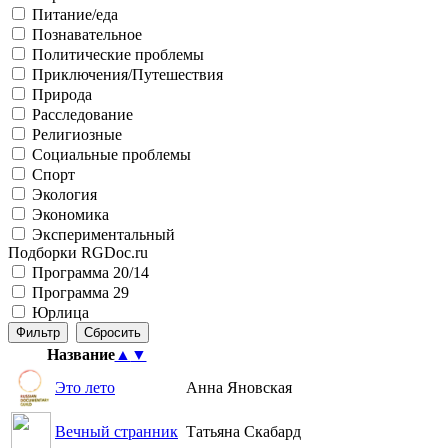
Питание/еда
Познавательное
Политические проблемы
Приключения/Путешествия
Природа
Расследование
Религиозные
Социальные проблемы
Спорт
Экология
Экономика
Экспериментальный
Подборки RGDoc.ru
Программа 20/14
Программа 29
Юрлица
Название
▲
▼
Это лето
Анна Яновская
Вечный странник
Татьяна Скабард