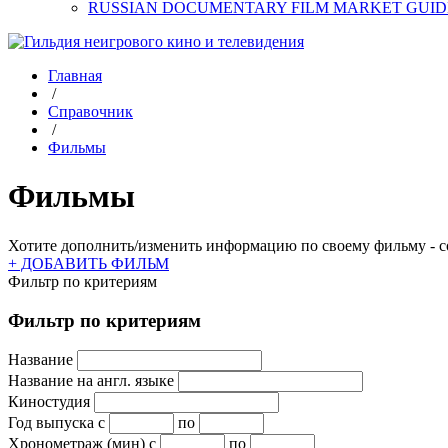
RUSSIAN DOCUMENTARY FILM MARKET GUID
Главная
/
Справочник
/
Фильмы
Фильмы
Хотите дополнить/изменить информацию по своему фильму - со
+ ДОБАВИТЬ ФИЛЬМ
Фильтр по критериям
Фильтр по критериям
Название
Название на англ. языке
Киностудия
Год выпуска
с
по
Хронометраж (мин)
с
по