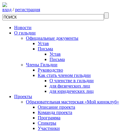
вход
/
регистрация
Новости
О гильдии
Официальные документы
Устав
Письма
Устав
Письма
Члены Гильдии
Руководство
Как стать членом гильдии
О членстве в гильдии
для физических лиц
для юридических лиц
Проекты
Образовательная мастерская «Мой киноклуб»
Описание проекта
Команда проекта
Программа
Спикеры
Участники