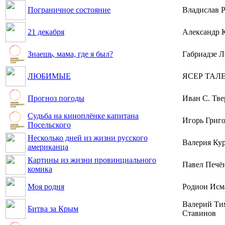
Пограничное состояние
Владислав 
21 декабря
Александр 
Знаешь, мама, где я был?
Габриадзе Л
ЛЮБИМЫЕ
ЯСЕР ТАЛ
Прогноз погоды
Иван С. Тв
Судьба на киноплёнке капитана
Игорь Григ
Посельского
Несколько дней из жизни русского
Валерия Ку
американца
Картины из жизни провинциального
Павел Печё
комика
Моя родня
Родион Исм
Валерий Ти
Битва за Крым
Ставинов