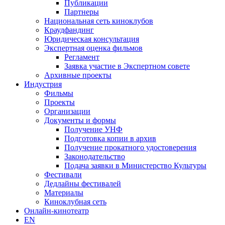
Публикации
Партнеры
Национальная сеть киноклубов
Краудфандинг
Юридическая консультация
Экспертная оценка фильмов
Регламент
Заявка участие в Экспертном совете
Архивные проекты
Индустрия
Фильмы
Проекты
Организации
Документы и формы
Получение УНФ
Подготовка копии в архив
Получение прокатного удостоверения
Законодательство
Подача заявки в Министерство Культуры
Фестивали
Дедлайны фестивалей
Материалы
Киноклубная сеть
Онлайн-кинотеатр
EN