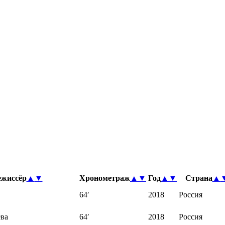
ежиссёр
▲
▼
Хронометраж
▲
▼
Год
▲
▼
Страна
▲
64′
2018
Россия
ева
64′
2018
Россия