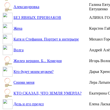
Галина Евт
Александровка
Евтушенко
БЕЗ ЯВНЫХ ПРИЗНАКОВ
АЛИНА ГО
Жена
Кирстен Га
Катя и Стефания. Портрет в интерьере
Михаил Гор
Волга
Андрей Ал
Жилец вершин. Б... Комедия
Игорь Вол
Кто будет моим мужем?
Дарья Хрен
Сними меня
Лера Латып
КТО СКАЗАЛ, ЧТО ЗЕМЛЯ УМЕРЛА?
Екатерина 
Дель и его предел
Елена Ласк