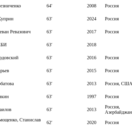
Резниченко
64′
2008
Россия
Куприн
63′
2024
Россия
еван Ревазович
63′
2017
Россия
ЕБИ
63′
2018
ердовский
63′
2016
Россия
орьев
63′
2015
Россия
рбатова
63′
2013
Россия, СШ
нкин
63′
1997
Россия
Россия,
аилов
63′
2013
Азербайджан
мощенко, Станислав
62′
2020
Россия