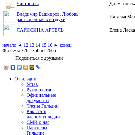
Чистополь
Долматовск
Владимир Башкиров. Любовь,
Наталья Ма
растворенная в воздухе
ЛАРИСИНА АРТЕЛЬ
Елена Ласк
начало
◄
12
13
14
15
16
►
конец
Фильмы 326 - 350 из 2665
Поделиться с друзьями
О гильдии
Устав
Руководство
Официальные
документы
Члены Гильдии
Как стать
членом гильдии
СМИ о нас
Партнеры
Гильдии