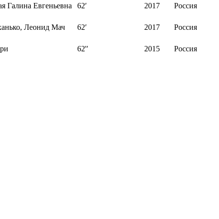
ая Галина Евгеньевна
62′
2017
Россия
ханько, Леонид Мач
62′
2017
Россия
ари
62'′
2015
Россия