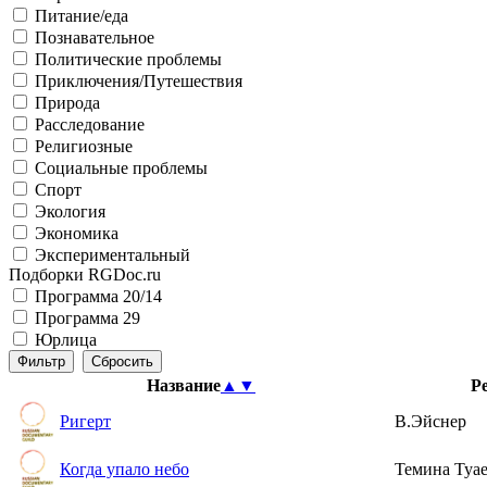
Питание/еда
Познавательное
Политические проблемы
Приключения/Путешествия
Природа
Расследование
Религиозные
Социальные проблемы
Спорт
Экология
Экономика
Экспериментальный
Подборки RGDoc.ru
Программа 20/14
Программа 29
Юрлица
Название
▲
▼
Р
Ригерт
В.Эйснер
Когда упало небо
Темина Туа