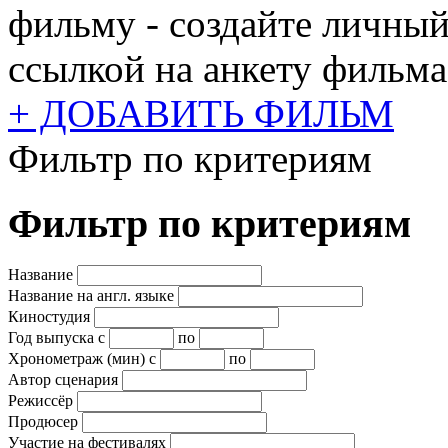
фильму - создайте личный
ссылкой на анкету фильма
+ ДОБАВИТЬ ФИЛЬМ
Фильтр по критериям
Фильтр по критериям
Название
Название на англ. языке
Киностудия
Год выпуска
с
по
Хронометраж (мин)
с
по
Автор сценария
Режиссёр
Продюсер
Участие на фестивалях