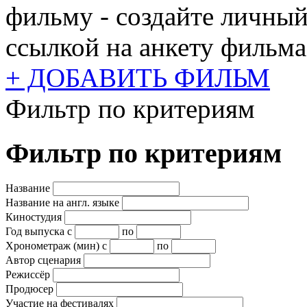
фильму - создайте личный
ссылкой на анкету фильма
+ ДОБАВИТЬ ФИЛЬМ
Фильтр по критериям
Фильтр по критериям
Название
Название на англ. языке
Киностудия
Год выпуска
с
по
Хронометраж (мин)
с
по
Автор сценария
Режиссёр
Продюсер
Участие на фестивалях