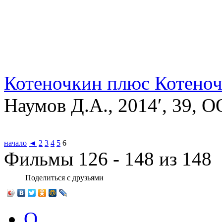
Котеночкин плюс Котено
Наумов Д.А., 2014′, 39, 
начало
◄
2
3
4
5
6
Фильмы 126 - 148 из 148
Поделиться с друзьями
О