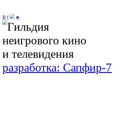
В
f
►
разработка: Сапфир-7