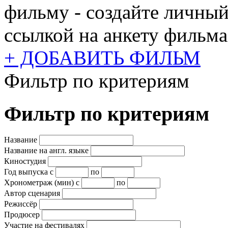
фильму - создайте личный
ссылкой на анкету фильма
+ ДОБАВИТЬ ФИЛЬМ
Фильтр по критериям
Фильтр по критериям
Название
Название на англ. языке
Киностудия
Год выпуска
с
по
Хронометраж (мин)
с
по
Автор сценария
Режиссёр
Продюсер
Участие на фестивалях