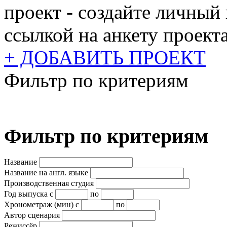
проект - создайте личный
ссылкой на анкету проекта
+ ДОБАВИТЬ ПРОЕКТ
Фильтр по критериям
Фильтр по критериям
Название
Название на англ. языке
Производственная студия
Год выпуска
с
по
Хронометраж (мин)
с
по
Автор сценария
Режиссёр