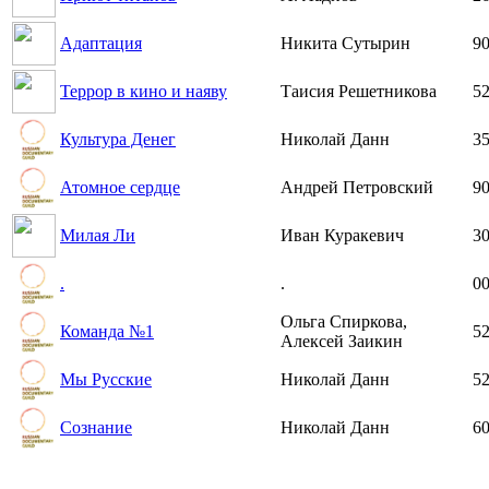
Адаптация
Никита Сутырин
90
Террор в кино и наяву
Таисия Решетникова
52
Культура Денег
Николай Данн
35
Атомное сердце
Андрей Петровский
90
Милая Ли
Иван Куракевич
30
.
.
00
Ольга Спиркова,
Команда №1
52
Алексей Заикин
Мы Русские
Николай Данн
52
Сознание
Николай Данн
60