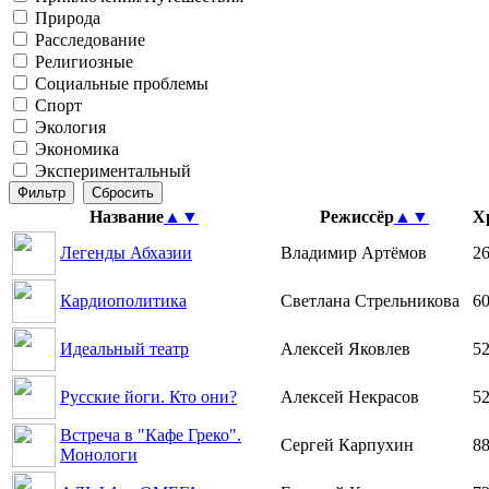
Природа
Расследование
Религиозные
Социальные проблемы
Спорт
Экология
Экономика
Экспериментальный
Название
▲
▼
Режиссёр
▲
▼
Х
Легенды Абхазии
Владимир Артёмов
26
Кардиополитика
Светлана Стрельникова
60
Идеальный театр
Алексей Яковлев
52
Русские йоги. Кто они?
Алексей Некрасов
52
Встреча в "Кафе Греко".
Сергей Карпухин
88
Монологи