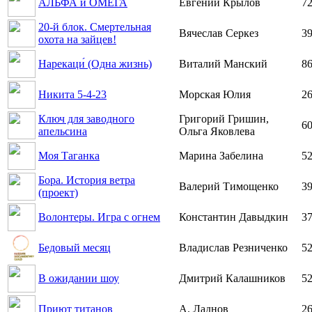
АЛЬФА и ОМЕГА
Евгений Крылов
72
20-й блок. Смертельная
Вячеслав Серкез
39
охота на зайцев!
Нарекаци́ (Одна жизнь)
Виталий Манский
86
Никита 5-4-23
Морская Юлия
26
Ключ для заводного
Григорий Гришин,
60
апельсина
Ольга Яковлева
Моя Таганка
Марина Забелина
52
Бора. История ветра
Валерий Тимощенко
39
(проект)
Волонтеры. Игра с огнем
Константин Давыдкин
37
Бедовый месяц
Владислав Резниченко
52
В ожидании шоу
Дмитрий Калашников
52
Приют титанов
А. Ладнов
26