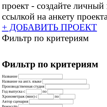
проект - создайте личный
ссылкой на анкету проекта
+ ДОБАВИТЬ ПРОЕКТ
Фильтр по критериям
Фильтр по критериям
Название
Название на англ. языке
Производственная студия
Год выпуска
с
по
Хронометраж (мин)
с
по
Автор сценария
Режиссёр