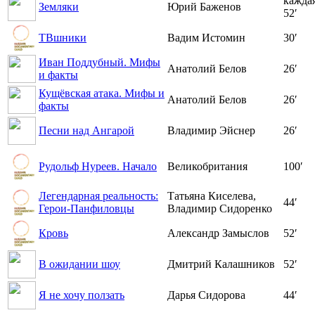
каждая
Земляки
Юрий Баженов
52′
ТВшники
Вадим Истомин
30′
Иван Поддубный. Мифы
Анатолий Белов
26′
и факты
Кущёвская атака. Мифы и
Анатолий Белов
26′
факты
Песни над Ангарой
Владимир Эйснер
26′
Рудольф Нуреев. Начало
Великобритания
100′
Легендарная реальность:
Татьяна Киселева,
44′
Герои-Панфиловцы
Владимир Сидоренко
Кровь
Александр Замыслов
52′
В ожидании шоу
Дмитрий Калашников
52′
Я не хочу ползать
Дарья Сидорова
44′