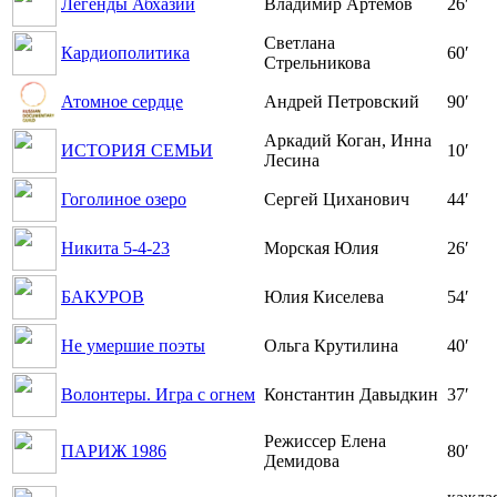
Легенды Абхазии
Владимир Артёмов
26′
Светлана
Кардиополитика
60′
Стрельникова
Атомное сердце
Андрей Петровский
90′
Аркадий Коган, Инна
ИСТОРИЯ СЕМЬИ
10′
Лесина
Гоголиное озеро
Сергей Циханович
44′
Никита 5-4-23
Морская Юлия
26′
БАКУРОВ
Юлия Киселева
54′
Не умершие поэты
Ольга Крутилина
40′
Волонтеры. Игра с огнем
Константин Давыдкин
37′
Режиссер Елена
ПАРИЖ 1986
80′
Демидова