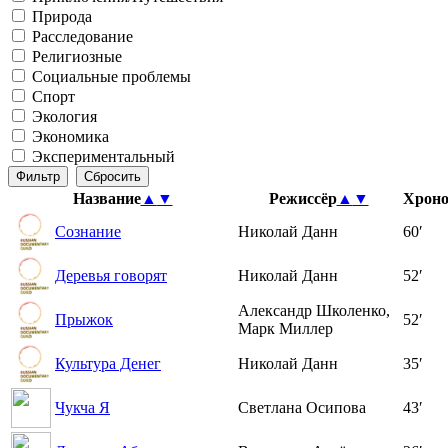
Природа
Расследование
Религиозные
Социальные проблемы
Спорт
Экология
Экономика
Экспериментальный
Название
▲
▼
Режиссёр
▲
▼
Хрон
Сознание
Николай Данн
60′
Деревья говорят
Николай Данн
52′
Александр Школенко,
Прыжок
52′
Марк Миллер
Культура Денег
Николай Данн
35′
Чукча Я
Светлана Осипова
43′