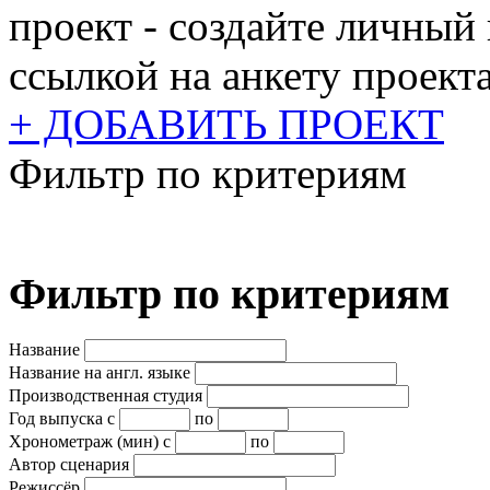
проект - создайте личный
ссылкой на анкету проекта
+ ДОБАВИТЬ ПРОЕКТ
Фильтр по критериям
Фильтр по критериям
Название
Название на англ. языке
Производственная студия
Год выпуска
с
по
Хронометраж (мин)
с
по
Автор сценария
Режиссёр