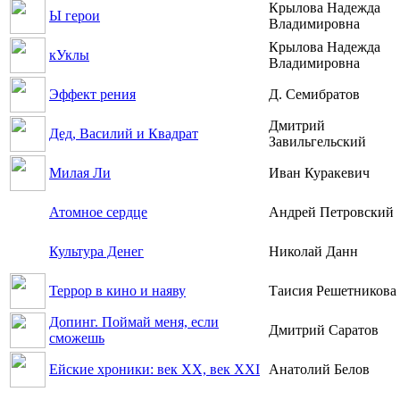
Крылова Надежда
Ы герои
Владимировна
Крылова Надежда
кУклы
Владимировна
Эффект рения
Д. Семибратов
Дмитрий
Дед, Василий и Квадрат
Завильгельский
Милая Ли
Иван Куракевич
Атомное сердце
Андрей Петровский
Культура Денег
Николай Данн
Террор в кино и наяву
Таисия Решетникова
Допинг. Поймай меня, если
Дмитрий Саратов
сможешь
Ейские хроники: век XX, век XXI
Анатолий Белов