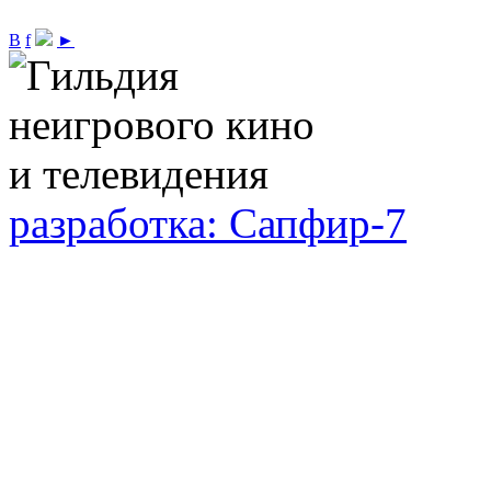
В
f
►
разработка: Сапфир-7