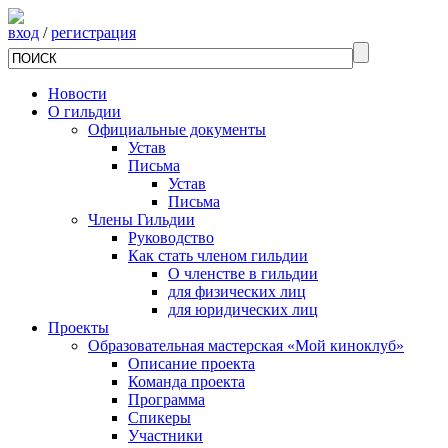
вход
/
регистрация
Новости
О гильдии
Официальные документы
Устав
Письма
Устав
Письма
Члены Гильдии
Руководство
Как стать членом гильдии
О членстве в гильдии
для физических лиц
для юридических лиц
Проекты
Образовательная мастерская «Мой киноклуб»
Описание проекта
Команда проекта
Программа
Спикеры
Участники