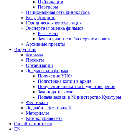
Публикации
Партнеры
Национальная сеть киноклубов
Краудфандинг
Юридическая консультация
Экспертная оценка фильмов
Регламент
Заявка участие в Экспертном совете
Архивные проекты
Индустрия
Фильмы
Проекты
Организации
Документы и формы
Получение УНФ
Подготовка копии в архив
Получение прокатного удостоверения
Законодательство
Подача заявки в Министерство Культуры
Фестивали
Дедлайны фестивалей
Материалы
Киноклубная сеть
Онлайн-кинотеатр
EN