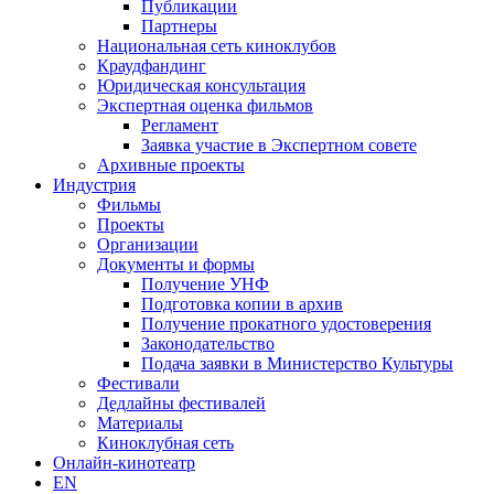
Публикации
Партнеры
Национальная сеть киноклубов
Краудфандинг
Юридическая консультация
Экспертная оценка фильмов
Регламент
Заявка участие в Экспертном совете
Архивные проекты
Индустрия
Фильмы
Проекты
Организации
Документы и формы
Получение УНФ
Подготовка копии в архив
Получение прокатного удостоверения
Законодательство
Подача заявки в Министерство Культуры
Фестивали
Дедлайны фестивалей
Материалы
Киноклубная сеть
Онлайн-кинотеатр
EN