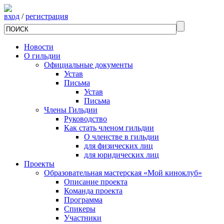
вход
/
регистрация
Новости
О гильдии
Официальные документы
Устав
Письма
Устав
Письма
Члены Гильдии
Руководство
Как стать членом гильдии
О членстве в гильдии
для физических лиц
для юридических лиц
Проекты
Образовательная мастерская «Мой киноклуб»
Описание проекта
Команда проекта
Программа
Спикеры
Участники