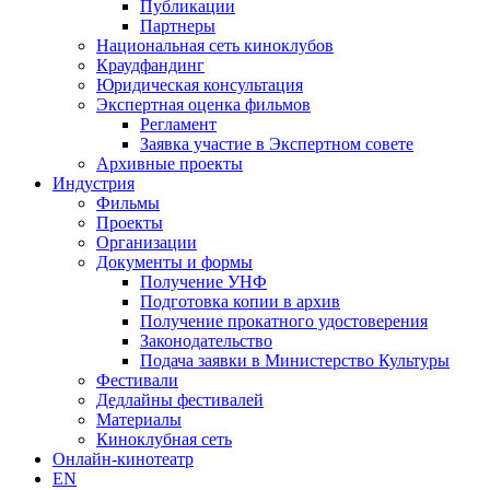
Публикации
Партнеры
Национальная сеть киноклубов
Краудфандинг
Юридическая консультация
Экспертная оценка фильмов
Регламент
Заявка участие в Экспертном совете
Архивные проекты
Индустрия
Фильмы
Проекты
Организации
Документы и формы
Получение УНФ
Подготовка копии в архив
Получение прокатного удостоверения
Законодательство
Подача заявки в Министерство Культуры
Фестивали
Дедлайны фестивалей
Материалы
Киноклубная сеть
Онлайн-кинотеатр
EN