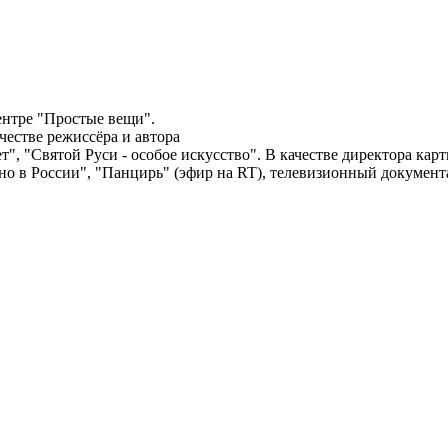
ентре "Простые вещи".
честве режиссёра и автора
ет", "Святой Руси - особое искусство". В качестве директора ка
ано в России", "Панцирь" (эфир на RT), телевизионный докумен