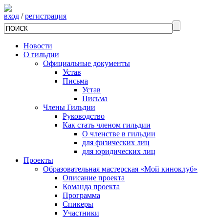
вход
/
регистрация
Новости
О гильдии
Официальные документы
Устав
Письма
Устав
Письма
Члены Гильдии
Руководство
Как стать членом гильдии
О членстве в гильдии
для физических лиц
для юридических лиц
Проекты
Образовательная мастерская «Мой киноклуб»
Описание проекта
Команда проекта
Программа
Спикеры
Участники