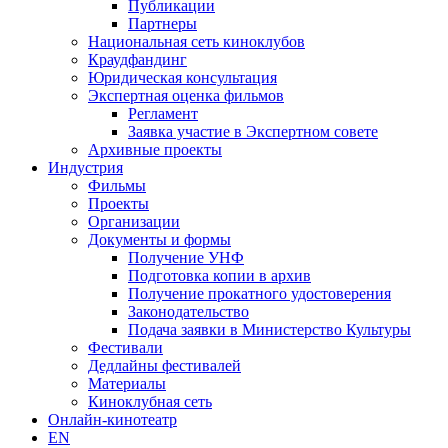
Публикации
Партнеры
Национальная сеть киноклубов
Краудфандинг
Юридическая консультация
Экспертная оценка фильмов
Регламент
Заявка участие в Экспертном совете
Архивные проекты
Индустрия
Фильмы
Проекты
Организации
Документы и формы
Получение УНФ
Подготовка копии в архив
Получение прокатного удостоверения
Законодательство
Подача заявки в Министерство Культуры
Фестивали
Дедлайны фестивалей
Материалы
Киноклубная сеть
Онлайн-кинотеатр
EN