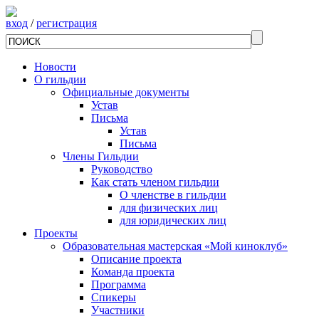
вход
/
регистрация
Новости
О гильдии
Официальные документы
Устав
Письма
Устав
Письма
Члены Гильдии
Руководство
Как стать членом гильдии
О членстве в гильдии
для физических лиц
для юридических лиц
Проекты
Образовательная мастерская «Мой киноклуб»
Описание проекта
Команда проекта
Программа
Спикеры
Участники