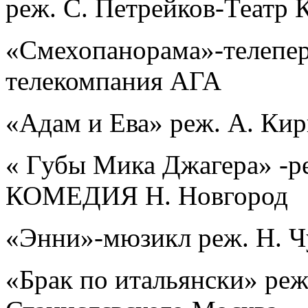
реж. С. Петрейков-Театр 
«Смехопанорама»-телепер
телекомпания АГА
«Адам и Ева» реж. А. Ки
« Губы Мика Джагера» -ре
КОМЕДИЯ Н. Новгород
«Энни»-мюзикл реж. Н. Ч
«Брак по итальянски» реж.