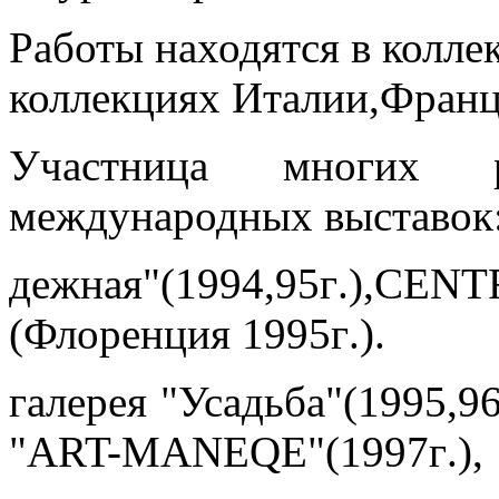
Работы находятся в колл
коллекциях Италии,Франц
Участница многих р
международных выставок:
дежная
"(1994,95
г
.),CEN
(
Флоренция
1995
г
.).
галерея
"
Усадьба
"(1995,9
"ART-MANEQE"(1997
г
.),