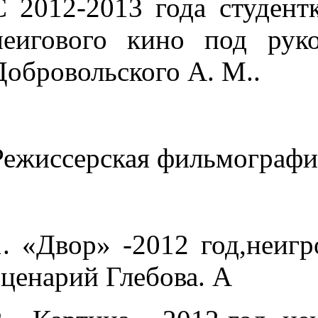
С
2012
-2013
года
студент
неигового кино под рук
Добровольского А. М..
Режиссерская фильмографи
1. «Двор» -2012 год,неигр
сценарий Глебова. А