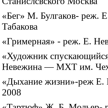
Станислсвского Москва
«Бег» М. Булгаков- реж. Е
Табакова
«Гримерная» - реж. Е. Н
«Художник спускающийся 
Невежина — МХТ им. Че
«Дыхание жизни»-реж Е.
2008
«Тартюф» Ж. Б. Мольер- 