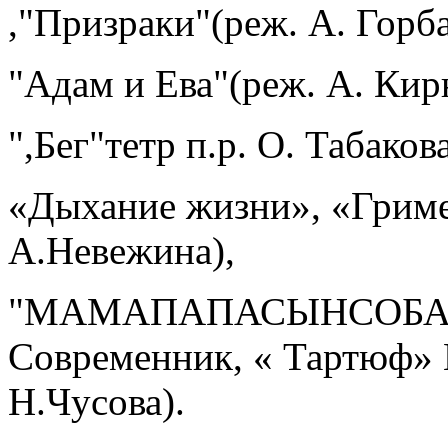
,"Призраки"(реж. А. Горб
"Адам и Ева"(реж. А. Ки
",Бег"тетр п.р. О. Табакова
«Дыхание жизни», «Гриме
А.Невежина),
"МАМАПАПАСЫНСОБАКА"
Современник, « Тартюф» 
Н.Чусова).