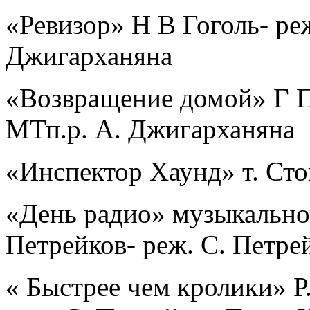
«Ревизор» Н В Гоголь- реж
Джигарханяна
«Возвращение домой» Г Пи
МТп.р. А. Джигарханяна
«Инспектор Хаунд» т. Сто
«День радио» музыкальное
Петрейков- реж. С. Петре
« Быстрее чем кролики» Р.