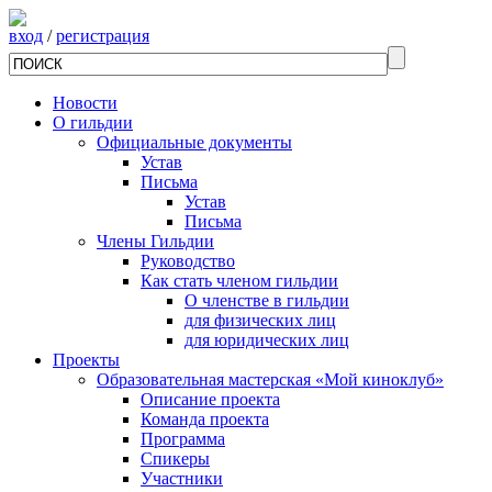
вход
/
регистрация
Новости
О гильдии
Официальные документы
Устав
Письма
Устав
Письма
Члены Гильдии
Руководство
Как стать членом гильдии
О членстве в гильдии
для физических лиц
для юридических лиц
Проекты
Образовательная мастерская «Мой киноклуб»
Описание проекта
Команда проекта
Программа
Спикеры
Участники