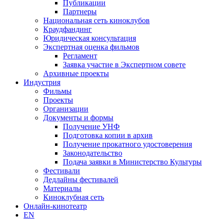
Публикации
Партнеры
Национальная сеть киноклубов
Краудфандинг
Юридическая консультация
Экспертная оценка фильмов
Регламент
Заявка участие в Экспертном совете
Архивные проекты
Индустрия
Фильмы
Проекты
Организации
Документы и формы
Получение УНФ
Подготовка копии в архив
Получение прокатного удостоверения
Законодательство
Подача заявки в Министерство Культуры
Фестивали
Дедлайны фестивалей
Материалы
Киноклубная сеть
Онлайн-кинотеатр
EN