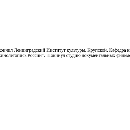
Окончил Ленинградский Институт культуры. Крупской, Кафедра к
кинолетопись России".
Покинул студию документальных фильмов