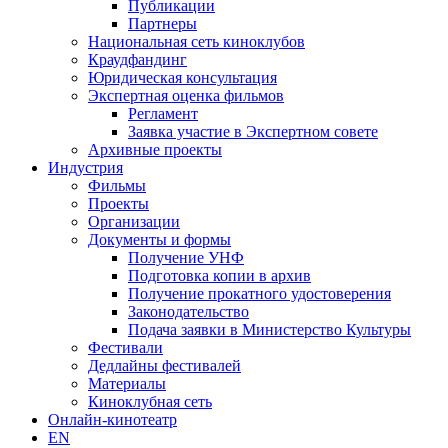
Публикации
Партнеры
Национальная сеть киноклубов
Краудфандинг
Юридическая консультация
Экспертная оценка фильмов
Регламент
Заявка участие в Экспертном совете
Архивные проекты
Индустрия
Фильмы
Проекты
Организации
Документы и формы
Получение УНФ
Подготовка копии в архив
Получение прокатного удостоверения
Законодательство
Подача заявки в Министерство Культуры
Фестивали
Дедлайны фестивалей
Материалы
Киноклубная сеть
Онлайн-кинотеатр
EN