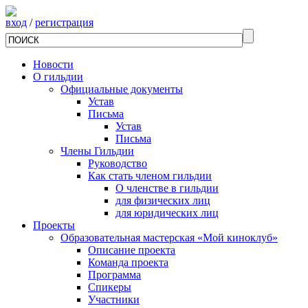
вход
/
регистрация
Новости
О гильдии
Официальные документы
Устав
Письма
Устав
Письма
Члены Гильдии
Руководство
Как стать членом гильдии
О членстве в гильдии
для физических лиц
для юридических лиц
Проекты
Образовательная мастерская «Мой киноклуб»
Описание проекта
Команда проекта
Программа
Спикеры
Участники