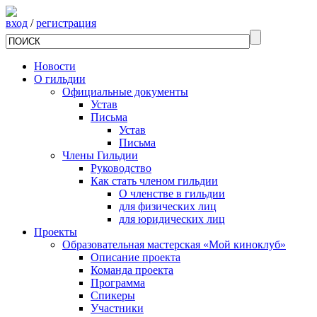
вход
/
регистрация
Новости
О гильдии
Официальные документы
Устав
Письма
Устав
Письма
Члены Гильдии
Руководство
Как стать членом гильдии
О членстве в гильдии
для физических лиц
для юридических лиц
Проекты
Образовательная мастерская «Мой киноклуб»
Описание проекта
Команда проекта
Программа
Спикеры
Участники