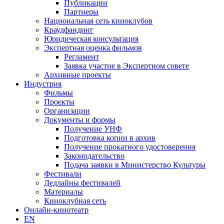
Публикации
Партнеры
Национальная сеть киноклубов
Краудфандинг
Юридическая консультация
Экспертная оценка фильмов
Регламент
Заявка участие в Экспертном совете
Архивные проекты
Индустрия
Фильмы
Проекты
Организации
Документы и формы
Получение УНФ
Подготовка копии в архив
Получение прокатного удостоверения
Законодательство
Подача заявки в Министерство Культуры
Фестивали
Дедлайны фестивалей
Материалы
Киноклубная сеть
Онлайн-кинотеатр
EN