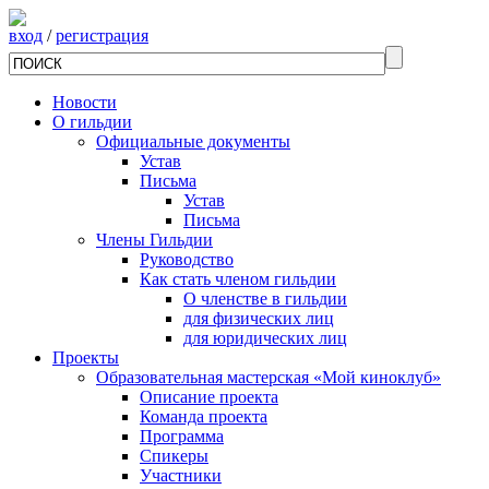
вход
/
регистрация
Новости
О гильдии
Официальные документы
Устав
Письма
Устав
Письма
Члены Гильдии
Руководство
Как стать членом гильдии
О членстве в гильдии
для физических лиц
для юридических лиц
Проекты
Образовательная мастерская «Мой киноклуб»
Описание проекта
Команда проекта
Программа
Спикеры
Участники