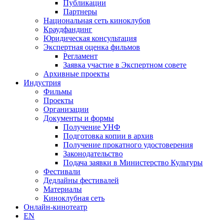
Публикации
Партнеры
Национальная сеть киноклубов
Краудфандинг
Юридическая консультация
Экспертная оценка фильмов
Регламент
Заявка участие в Экспертном совете
Архивные проекты
Индустрия
Фильмы
Проекты
Организации
Документы и формы
Получение УНФ
Подготовка копии в архив
Получение прокатного удостоверения
Законодательство
Подача заявки в Министерство Культуры
Фестивали
Дедлайны фестивалей
Материалы
Киноклубная сеть
Онлайн-кинотеатр
EN