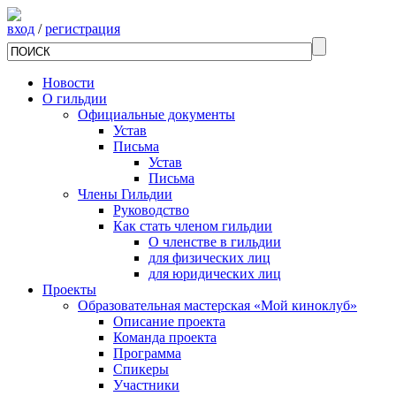
вход
/
регистрация
Новости
О гильдии
Официальные документы
Устав
Письма
Устав
Письма
Члены Гильдии
Руководство
Как стать членом гильдии
О членстве в гильдии
для физических лиц
для юридических лиц
Проекты
Образовательная мастерская «Мой киноклуб»
Описание проекта
Команда проекта
Программа
Спикеры
Участники