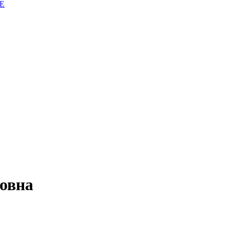
E
овна