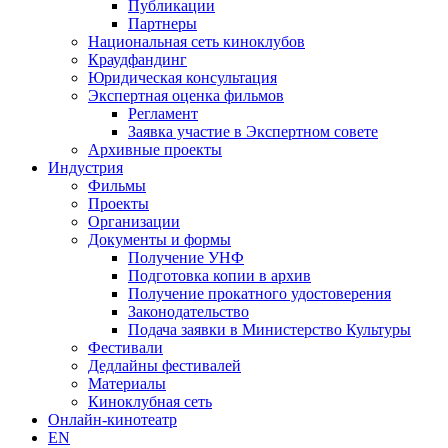
Публикации
Партнеры
Национальная сеть киноклубов
Краудфандинг
Юридическая консультация
Экспертная оценка фильмов
Регламент
Заявка участие в Экспертном совете
Архивные проекты
Индустрия
Фильмы
Проекты
Организации
Документы и формы
Получение УНФ
Подготовка копии в архив
Получение прокатного удостоверения
Законодательство
Подача заявки в Министерство Культуры
Фестивали
Дедлайны фестивалей
Материалы
Киноклубная сеть
Онлайн-кинотеатр
EN