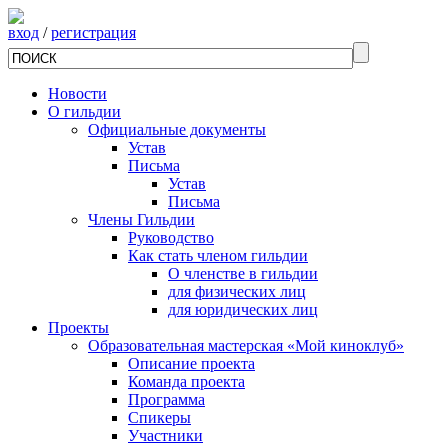
вход
/
регистрация
Новости
О гильдии
Официальные документы
Устав
Письма
Устав
Письма
Члены Гильдии
Руководство
Как стать членом гильдии
О членстве в гильдии
для физических лиц
для юридических лиц
Проекты
Образовательная мастерская «Мой киноклуб»
Описание проекта
Команда проекта
Программа
Спикеры
Участники