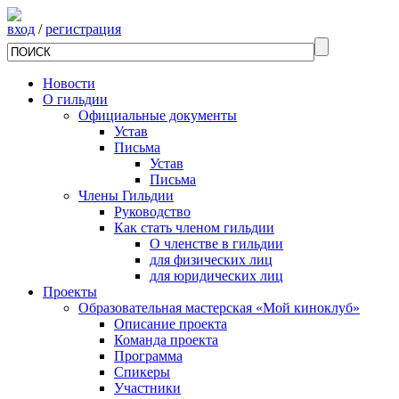
вход
/
регистрация
Новости
О гильдии
Официальные документы
Устав
Письма
Устав
Письма
Члены Гильдии
Руководство
Как стать членом гильдии
О членстве в гильдии
для физических лиц
для юридических лиц
Проекты
Образовательная мастерская «Мой киноклуб»
Описание проекта
Команда проекта
Программа
Спикеры
Участники