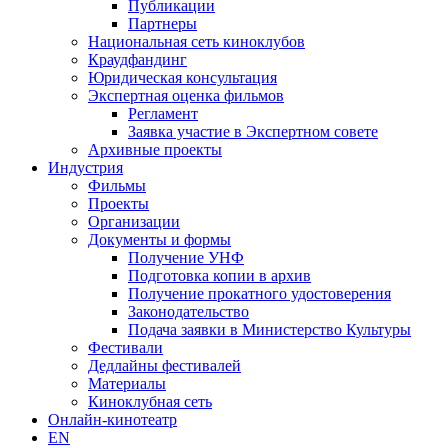
Публикации
Партнеры
Национальная сеть киноклубов
Краудфандинг
Юридическая консультация
Экспертная оценка фильмов
Регламент
Заявка участие в Экспертном совете
Архивные проекты
Индустрия
Фильмы
Проекты
Организации
Документы и формы
Получение УНФ
Подготовка копии в архив
Получение прокатного удостоверения
Законодательство
Подача заявки в Министерство Культуры
Фестивали
Дедлайны фестивалей
Материалы
Киноклубная сеть
Онлайн-кинотеатр
EN