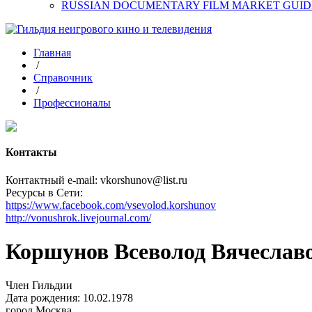
RUSSIAN DOCUMENTARY FILM MARKET GUID
Главная
/
Справочник
/
Профессионалы
Контакты
Контактный e-mail: vkorshunov@list.ru
Ресурсы в Сети:
https://www.facebook.com/vsevolod.korshunov
http://vonushrok.livejournal.com/
Коршунов Всеволод Вячеслав
Член Гильдии
Дата рождения: 10.02.1978
город
Москва