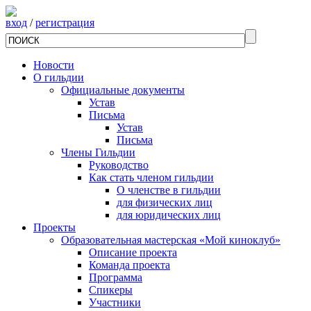
вход
/
регистрация
Новости
О гильдии
Официальные документы
Устав
Письма
Устав
Письма
Члены Гильдии
Руководство
Как стать членом гильдии
О членстве в гильдии
для физических лиц
для юридических лиц
Проекты
Образовательная мастерская «Мой киноклуб»
Описание проекта
Команда проекта
Программа
Спикеры
Участники