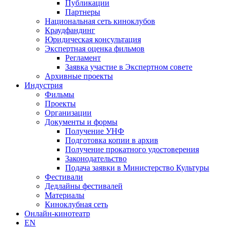
Публикации
Партнеры
Национальная сеть киноклубов
Краудфандинг
Юридическая консультация
Экспертная оценка фильмов
Регламент
Заявка участие в Экспертном совете
Архивные проекты
Индустрия
Фильмы
Проекты
Организации
Документы и формы
Получение УНФ
Подготовка копии в архив
Получение прокатного удостоверения
Законодательство
Подача заявки в Министерство Культуры
Фестивали
Дедлайны фестивалей
Материалы
Киноклубная сеть
Онлайн-кинотеатр
EN