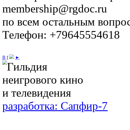
membership@rgdoc.ru
по всем остальным вопро
Телефон: +79645554618
В
f
►
разработка: Сапфир-7