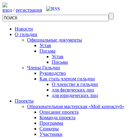
вход
/
регистрация
Новости
О гильдии
Официальные документы
Устав
Письма
Устав
Письма
Члены Гильдии
Руководство
Как стать членом гильдии
О членстве в гильдии
для физических лиц
для юридических лиц
Проекты
Образовательная мастерская «Мой киноклуб»
Описание проекта
Команда проекта
Программа
Спикеры
Участники