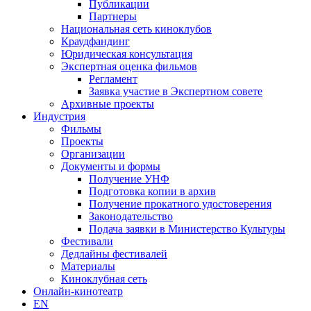
Публикации
Партнеры
Национальная сеть киноклубов
Краудфандинг
Юридическая консультация
Экспертная оценка фильмов
Регламент
Заявка участие в Экспертном совете
Архивные проекты
Индустрия
Фильмы
Проекты
Организации
Документы и формы
Получение УНФ
Подготовка копии в архив
Получение прокатного удостоверения
Законодательство
Подача заявки в Министерство Культуры
Фестивали
Дедлайны фестивалей
Материалы
Киноклубная сеть
Онлайн-кинотеатр
EN