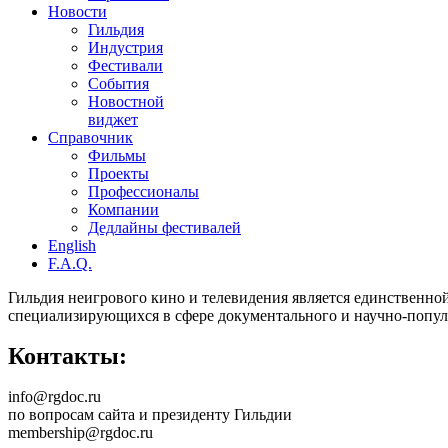
Новости
Гильдия
Индустрия
Фестивали
События
Новостной
виджет
Справочник
Фильмы
Проекты
Профессионалы
Компании
Дедлайны фестивалей
English
F.A.Q.
Гильдия неигрового кино и телевидения является единственно
специализирующихся в сфере документального и научно-попул
Контакты:
info@rgdoc.ru
по вопросам сайта и президенту Гильдии
membership@rgdoc.ru