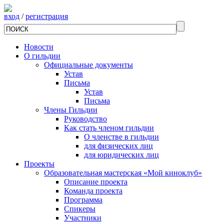
вход
/
регистрация
Новости
О гильдии
Официальные документы
Устав
Письма
Устав
Письма
Члены Гильдии
Руководство
Как стать членом гильдии
О членстве в гильдии
для физических лиц
для юридических лиц
Проекты
Образовательная мастерская «Мой киноклуб»
Описание проекта
Команда проекта
Программа
Спикеры
Участники