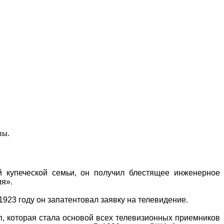
ны.
й купеческой семьи, он получил блестящее инженерное
ия».
923 году он запатентовал заявку на телевидение.
оп, которая стала основой всех телевизионных приемников