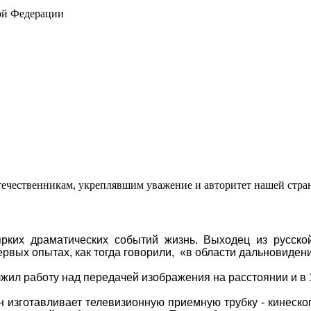
ой Федерации
ечественникам, укреплявшим уважение и авторитет нашей стра
ких драматических событий жизнь. Выходец из русско
первых опытах
, как тогда говорили, «в области дальновиден
ил работу над передачей изображения на расстоянии и в 1
н изготавливает телевизионную приемную трубку - кинеск