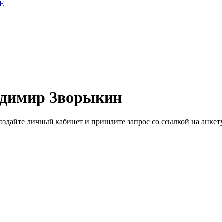
E
адимир Зворыкин
здайте личный кабинет и пришлите запрос cо ссылкой на анкету