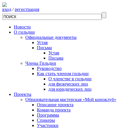
вход
/
регистрация
Новости
О гильдии
Официальные документы
Устав
Письма
Устав
Письма
Члены Гильдии
Руководство
Как стать членом гильдии
О членстве в гильдии
для физических лиц
для юридических лиц
Проекты
Образовательная мастерская «Мой киноклуб»
Описание проекта
Команда проекта
Программа
Спикеры
Участники