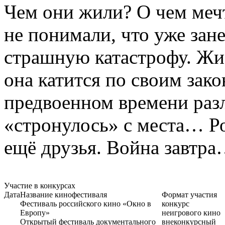
Чем они жили? О чем мечт
не понимали, что уже зане
страшную катастрофу. Жиз
она катится по своим зако
предвоенном времени разл
«стронулось» с места… Р
ещё друзья. Война завтр
Участие в конкурсах
Дата
Название кинофестиваля
Формат участия
Фестиваль российского кино «Окно в
конкурс
Европу»
неигрового кино
Открытый фестиваль документального
внеконкурсный