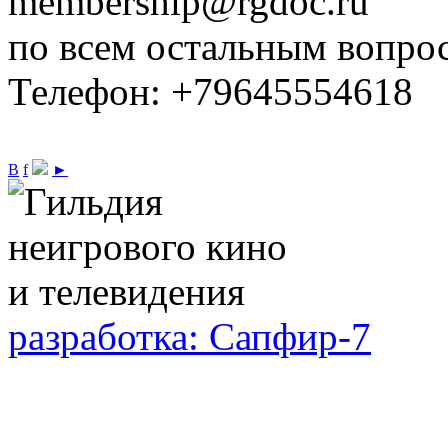
membership@rgdoc.ru
по всем остальным вопро
Телефон: +79645554618
В
f
►
разработка: Сапфир-7