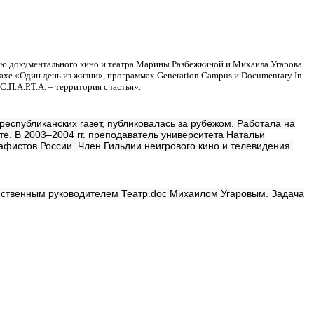
ую документального кино и театра Марины Разбежкиной и Михаила Угарова.
ахе «Один день из жизни», программах Generation Campus и Documentary In
.П.А.Р.Т.А. – территория счастья».
республиканских газет, публиковалась за рубежом. Работала на
ете. В 2003–2004 гг. преподаватель университета Натальи
афистов России. Член Гильдии неигрового кино и телевидения.
ественным руководителем Театр.doc Михаилом Угаровым. Задача