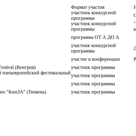
Формат участия
Н
участник конкурсной
программы
участник конкурсной
"
программы
к
программа ОТ А ДО А
участник конкурсной
программы
участие в конференции
Festival (Венгрия)
участник программы
й панъевропейский фестивальный
участник программы
участник программы
ино "КинЗА" (Тюмень)
участник программы