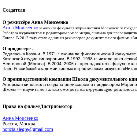
Создатели
О режиссёре Анна Моисеенко
:
Анна Моисеенко
закончила факультет журналистики Московского госуда
Работала журналистом и редактором в масс-медиа, снимала для правозащитно
Europe. В 2012 году стала одним из режиссеров документального фильма «Зи
О продюсере
:
Родилась в Казани. В 1971 г. окончила филологический факультет
Казанской студии кинохроники. В 1992–1998 гг. читала цикл лекц
Нестеровой (Москва). В 2004–2006 гг. преподаватель факультета
Член Российской академии кинематографических искусств «Ника»
О производственной компании Школа документального кин
Авторская киношкола создана режиссером и продюсером Мариной
Школы — научить не только смотреть на окружающую реальность, 
Права на фильм/Дистрибьютор
Анна Моисеенко
Россия, Москва
noticia.alegre@gmail.com