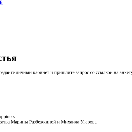
E
стья
здайте личный кабинет и пришлите запрос cо ссылкой на анкету
appiness
театра Марины Разбежкиной и Михаила Угарова