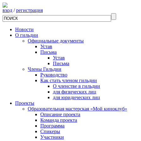
вход
/
регистрация
Новости
О гильдии
Официальные документы
Устав
Письма
Устав
Письма
Члены Гильдии
Руководство
Как стать членом гильдии
О членстве в гильдии
для физических лиц
для юридических лиц
Проекты
Образовательная мастерская «Мой киноклуб»
Описание проекта
Команда проекта
Программа
Спикеры
Участники