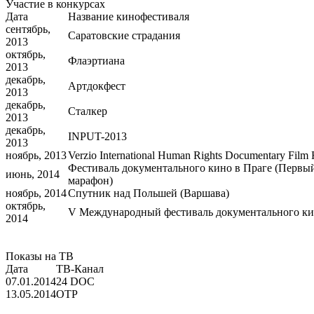
Участие в конкурсах
Дата
Название кинофестиваля
сентябрь,
Саратовские страдания
2013
октябрь,
Флаэртиана
2013
декабрь,
Артдокфест
2013
декабрь,
Сталкер
2013
декабрь,
INPUT-2013
2013
ноябрь, 2013
Verzio International Human Rights Documentary Film 
Фестиваль документального кино в Праге (Первы
июнь, 2014
марафон)
ноябрь, 2014
Спутник над Польшей (Варшава)
октябрь,
V Международный фестиваль документального к
2014
Показы на ТВ
Дата
ТВ-Канал
07.01.2014
24 DOC
13.05.2014
ОТР