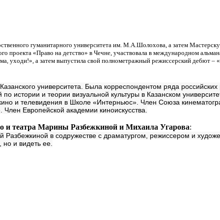
рственного гуманитарного университета им. М.А.Шолохова, а затем Мастерск
го проекта «Право на детство» в Чечне, участвовала в международном альман
ма, уходи!», а затем выпустила свой полнометражный режиссерский дебют – «С
 Казанского университета. Была корреспондентом ряда российских 
ий по истории и теории визуальной культуры в Казанском университ
 кино и телевидения в Школе «Интерньюс». Член Союза кинематогр
. Член Европейской академии киноискусства.
о и театра Марины Разбежкиной и Михаила Угарова
:
 Разбежкиной в содружестве с драматургом, режиссером и худож
но и видеть ее.