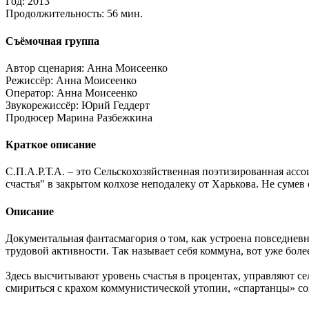
Год:
2013
Продолжительность:
56 мин.
Съёмочная группа
Автор сценария:
Анна Моисеенко
Режиссёр:
Анна Моисеенко
Оператор:
Анна Моисеенко
Звукорежиссёр:
Юрий Геддерт
Продюсер
Марина Разбежкина
Краткое описание
С.П.А.Р.Т.А. – это Сельскохозяйственная поэтизированная ассо
счастья" в закрытом колхозе неподалеку от Харькова. Не суме
Описание
Документальная фантасмагория о том, как устроена повседневн
трудовой активности. Так называет себя коммуна, вот уже боле
Здесь высчитывают уровень счастья в процентах, управляют 
смириться с крахом коммунистической утопии, «спартанцы» со