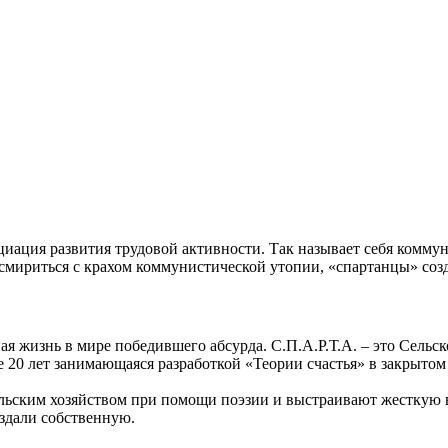
циация развития трудовой активности. Так называет себя коммун
в смириться с крахом коммунистической утопии, «спартанцы» соз
ая жизнь в мире победившего абсурда. С.П.А.Р.Т.А. – это Сельс
е 20 лет занимающаяся разработкой «Теории счастья» в закрытом
сельским хозяйством при помощи поэзии и выстраивают жесткую
здали собственную.