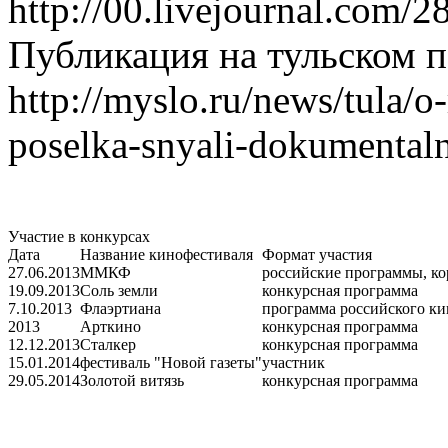
http://00.livejournal.com/2
Публикация на тульском п
http://myslo.ru/news/tula/o
poselka-snyali-dokumentaln
Участие в конкурсах
Дата
Название кинофестиваля
Формат участия
27.06.2013
ММКФ
российские программы, ко
19.09.2013
Соль земли
конкурсная программа
7.10.2013
Флаэртиана
программа российского ки
2013
Арткино
конкурсная программа
12.12.2013
Сталкер
конкурсная программа
15.01.2014
фестиваль "Новой газеты"
участник
29.05.2014
Золотой витязь
конкурсная программа