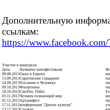
Дополнительную информа
ссылкам:
https://www.facebook.com
Участие в конкурсах
Дата
Название кинофестиваля
Фо
09.08.2013
Окно в Европу
ко
13.09.2013
Саратовские страдания
па
24.09.2013
Послание к Человеку
на
09.10.2013
Флаэртиана
на
18.10.2013
CineDoc Tbilisi
Fo
03.11.2013
Человек познающий мир
ко
01.12.2013
Артдокфест
пр
17.11.2013
конференция "Диалог культур"
уч
13.12.2013
Сталкер
ко