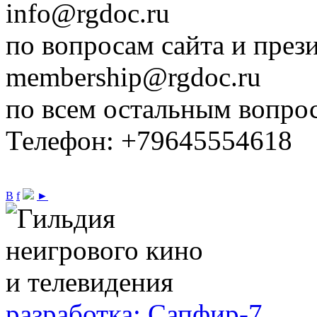
info@rgdoc.ru
по вопросам сайта и през
membership@rgdoc.ru
по всем остальным вопро
Телефон: +79645554618
В
f
►
разработка: Сапфир-7