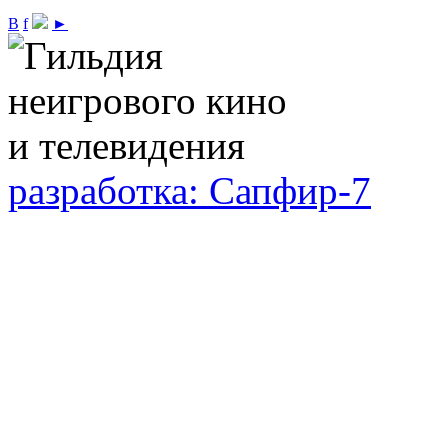
В
f
►
разработка: Сапфир-7