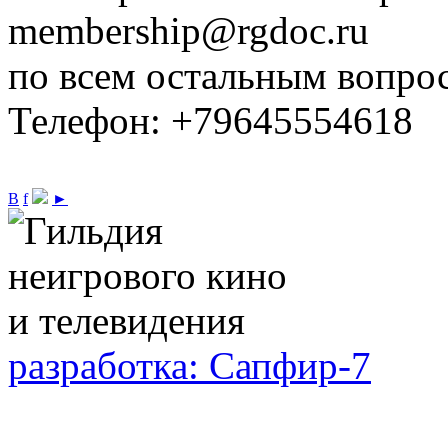
membership@rgdoc.ru
по всем остальным вопро
Телефон: +79645554618
В
f
►
разработка: Сапфир-7