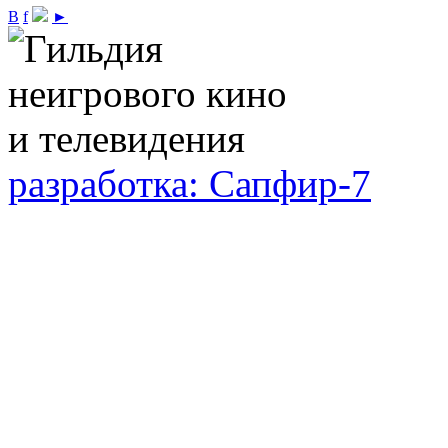
В
f
►
разработка: Сапфир-7