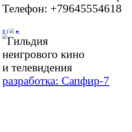
Телефон: +79645554618
В
f
►
разработка: Сапфир-7