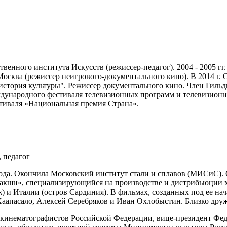
твенного института Искусств (режиссер-педагог). 2004 - 2005 г
Москва (режиссер неигрового-документального кино). В 2014 г.
стория культуры". Режиссер документального кино. Член Гильд
ународного фестиваля телевизионных программ и телевизионны
стиваля «Национальная премия Страна».
, педагог
ода. Окончила Московский институт стали и сплавов (МИСиС). С
дакшн», специализирующийся на производстве и дистрибьюции 
 и Италии (остров Сардиния). В фильмах, созданных под ее на
аапасало, Алексей Серебряков и Иван Охлобыстин. Близко друж
кинематографистов Российской Федерации, вице-президент Фед