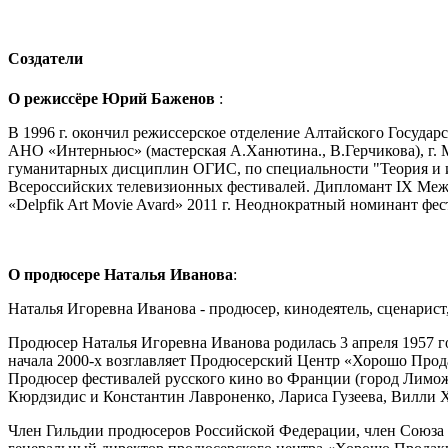
Создатели
О режиссёре Юрий Баженов
:
В 1996 г. окончил режиссерское отделение Алтайского Государс
АНО «Интерньюс» (мастерская А.Ханютина., В.Герчикова), г. 
гуманитарных дисциплин ОГИС, по специальности "Теория и и
Всероссийских телевизионных фестивалей. Дипломант IX Межд
«Delpfik Art Movie Avard» 2011 г. Неоднократный номинант фе
О продюсере Наталья Иванова
:
Наталья Игоревна Иванова - продюсер, кинодеятель, сценарист
Продюсер Наталья Игоревна Иванова родилась 3 апреля 1957 г
начала 2000-х возглавляет Продюсерский Центр «Хорошо Про
Продюсер фестивалей русского кино во Франции (город Лимож)
Кюрдзидис и Константин Лавроненко, Лариса Гузеева, Вилли Х
Член Гильдии продюсеров Российской Федерации, член Союза 