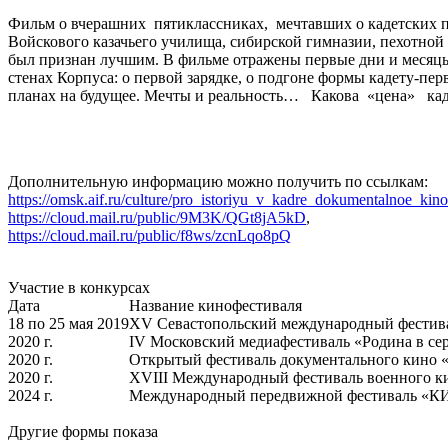
Фильм о вчерашних
пятиклассниках,
мечтавших о кадетских 
Войскового казачьего училища, сибирской гимназии, пехотной
был признан лучшим. В фильме отражены первые дни и месяцы 
стенах Корпуса: о первой зарядке, о подгоне формы кадету-пе
планах на будущее. Мечты и реальность…
Какова
«цена»
ка
Дополнительную информацию можно получить по ссылкам:
https://omsk.aif.ru/culture/pro_istoriyu_v_kadre_dokumentalnoe_ki
https://cloud.mail.ru/public/9M3K/QGt8jA5kD
,
https://cloud.mail.ru/public/f8ws/zcnLqo8pQ
Участие в конкурсах
Дата
Название кинофестиваля
18 по 25 мая 2019
XV Севастопольский международный фестива
2020 г.
IV Московский медиафестиваль «Родина в се
2020 г.
Открытый фестиваль документального кино
2020 г.
ХVIII Международный фестиваль военного к
2024 г.
Международный передвижной фестиваль
Другие формы показа