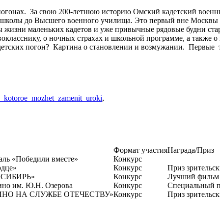
погонах.
За свою 200-летнюю историю Омский кадетский военный
 школы до Высшего военного училища. Это первый вне Москвы и
жизни маленьких кадетов и уже привычные рядовые будни старш
рвокласснику, о ночных страхах и школьной программе, а также
детских погон?
Картина о становлении и возмужании.
Первые
no_kotoroe_mozhet_zamenit_uroki
,
Формат участия
Награда/Приз
ль «Победили вместе»
Конкурс
рдце»
Конкурс
Приз зрительс
 «СИБИРЬ»
Конкурс
Лучший фильм
ино им. Ю.Н. Озерова
Конкурс
Специальный п
 «КИНО НА СЛУЖБЕ ОТЕЧЕСТВУ»
Конкурс
Приз зрительс