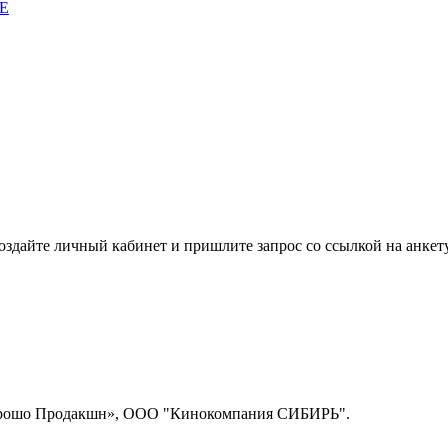
E
здайте личный кабинет и пришлите запрос cо ссылкой на анкету
рошо Продакшн», ООО "Кинокомпания СИБИРЬ".