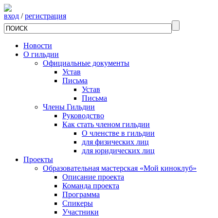
вход
/
регистрация
Новости
О гильдии
Официальные документы
Устав
Письма
Устав
Письма
Члены Гильдии
Руководство
Как стать членом гильдии
О членстве в гильдии
для физических лиц
для юридических лиц
Проекты
Образовательная мастерская «Мой киноклуб»
Описание проекта
Команда проекта
Программа
Спикеры
Участники