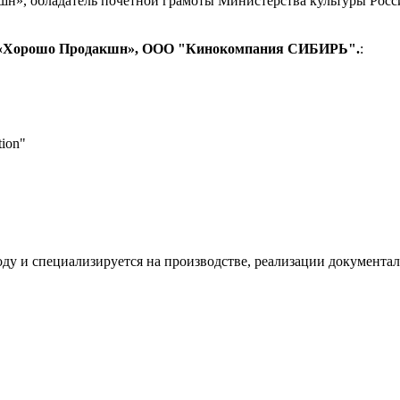
н», обладатель почетной грамоты Министерства культуры Росси
р «Хорошо Продакшн», ООО "Кинокомпания СИБИРЬ".
:
tion"
ду и специализируется на производстве, реализации документ