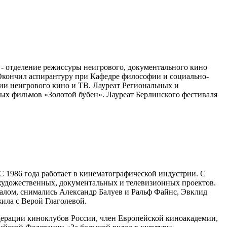
г. - отделение режиссуры неигрового, документального кино
 Окончил аспирантуру при Кафедре философии и социально-
ии неигрового кино и ТВ. Лауреат Региональных и
х фильмов «Золотой бубен». Лауреат Берлинского фестиваля
 1986 года работает в кинематографической индустрии. С
художественных, документальных и телевизионных проектов.
чалом, снимались Александр Балуев и Ральф Файнс, Эвклид
ила с Верой Глаголевой.
ерации киноклубов России, член Европейской киноакадемии,