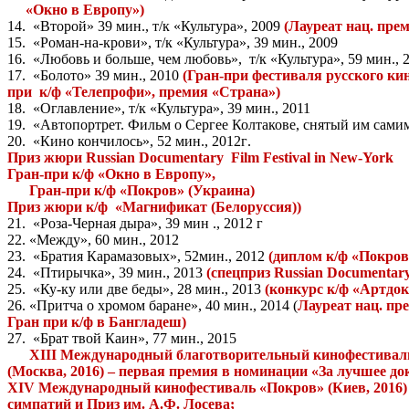
«Окно в Европу»)
14.
«Второй» 39 мин., т/к «Культура», 2009
(Лауреат нац. пре
15.
«Роман-на-крови», т/к «Культура», 39 мин., 2009
16.
«Любовь и больше, чем любовь»,
т/к «Культура», 59 мин., 
17.
«Болото» 39 мин., 2010
(Гран-при фестиваля русского ки
при
к/ф «Телепрофи», премия «Страна»)
18.
«Оглавление», т/к «Культура», 39 мин., 2011
19.
«Автопортрет. Фильм о Сергее Колтакове, снятый им сами
20.
«
Кино
кончилось
», 52
мин
., 2012
г
.
Приз
жюри
Russian Documentary
Film Festival in New-York
Гран-при к/ф «Окно в Европу»,
Гран-при к/ф «Покров» (Украина)
Приз жюри к/ф
«Магнификат (Белоруссия))
21.
«Роза-Черная дыра», 39 мин ., 2012 г
22. «Между», 60 мин., 2012
23.
«Братия Карамазовых», 52мин., 2012
(диплом к/ф «Покров
24.
«
Птирычка
», 39
мин
., 2013
(
спецприз
Russian Documentar
25.
«Ку-ку или две беды», 28 мин., 2013
(конкурс к/ф «Артдок
26. «Притча о хромом баране», 40 мин., 2014 (
Лауреат нац. пр
Гран при к/ф в Бангладеш)
27.
«Брат твой Каин», 77 мин., 2015
XIII
Международный благотворительный кинофестиваль
(Москва, 2016) – первая премия в номинации «За лучшее до
XIV
Международный кинофестиваль «Покров» (Киев, 2016) 
симпатий и Приз им. А.Ф. Лосева;