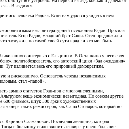
ак оно тут все устроено. На первый взгляд, кое-как и далеко от
ться… Вглядимся.
етного человека Радова. Если нам удастся увидеть в нем
осмополитизмом взял литературный псевдоним Радов. Просила
 писатель Егор Радов, младший брат Саши. Отец предложил и
что заслужил, по самой своей сути вряд ли кто мог быть
убликованного интервью с Ельциным. В Останкино у него своя
бене», политобозреватель, его авторский цикл «Зал ожидания»
и. Тут изливается весь его природный демократизм.
дную и рискованную. Основатель череды независимых
молодым, стал «папой».
овать армию статуэток Гран-при с многочисленными,
 Альтруизм вещь экономически невыгодная. Но совсем другие
ее 600 фильмов, штук 300 ярких художественных
ая манера таких режиссеров, как Саша Столяров, который во
ью с Кариной Салмановой. Последняя женщина, которая
 Тогда в больницу стали звонить главврачу очень большие