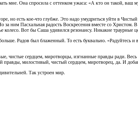
ать мне. Она спросила с оттенком ужаса: «А кто он такой, ваш м
е, но есть кое-что глубже. Это надо умудриться уйти в Чистый ч
Но за ним Пасхальная радость Воскресения вместе со Христом. В
чье колесо. Вот бы Саша удивился резонансу. Никакие траурные
больше. Радов был блаженный. То есть буквально. «Радуйтесь и в
е, чистые сердцем, миротворцы, изгнанные правды ради. Весь с
й правды, милостивый, чистый сердцем, миротворец, да. И добав
дивительней. Так устроен мир.