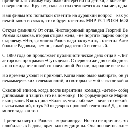
приличий. И самому ему было интересно по детски, а вовсе не к
совершенства. Кругом, сколько глаз человеческих хватает, одн
Наш фильм это попыткой ответить на дурацкий вопрос – как ус
некий закон и смысл, это и будет ответом. МИР УСТРОЕН Б
Откуда фамилия? От отца. Чистокровный ирландец Георгий Ве
Римма Казакова, вторая отцова жена, «не портить парню биог
старшему. «Нет, фамилию Радов надо заслужить, - ответил Алек
больше Радовым, чем он, такой радостный и светлый.
С 1980 года он продолжает публицистическое дело отца в «Ли
авторская программа «Суть дела». С первого же дня свободног
- про ожидание новой справедливой России, народное вече на
Но времена уходят и приходят. Когда надо было выбирать, он
некоммерческих телекомпаний, из которых самой счастливой о
Сквозной эпизод, когда после карантина команда «детей» собе
дипломами и тащить это на помойку. По формулировке Марины
выигрыши. Взять цикл «Больше, чем любовь» – ведь это некий
высказываний, штук 50 шедевров прошлой телеэпохи! Да, прошл
много задавал тон.
Причина смерти Радова – короновирус. Но это не причина, это
влюбилась в Радова, врач палеомедицины. Она посоветовала: «