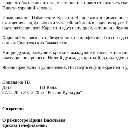
люди, чтобы исключить то, о чем она так прямо отважилась сказ
Просто хороший человек.
Помилование. Избавление. Красота. На дне жизни кромешное гор
схождения в ад, физически тяжелейший день в годовом круге. 
паузе memento mori. Карантин сдул пену дней, остановил бели
Хороший человек - это, безусловно, не профессия. Это гораздо 
список Евангельских блаженств:
Нищие духом, плачущие, кроткие, жаждущие правды, милостивы
плачущие не про него. Нищий духом, да, кроткий, да, жаждущи
Жизнь прекрасна и удивительна. Но смерть еще прекрасней и у
Показы на ТВ
Дата
ТВ-Канал
27.12.20 и 29.12.20
т/к "Россия-Культура"
Создатели
О режиссёре Ирина Васильева
:
Циклы телефильмов: