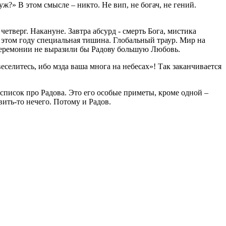
уж?» В этом смысле – никто. Не вип, не богач, не гений.
етверг. Накануне. Завтра абсурд - смерть Бога, мистика
 этом году специальная тишина. Глобальный траур. Мир на
 церемонии не выразили бы Радову большую Любовь.
еселитесь, ибо мзда ваша многа на небесах»! Так заканчивается
писок про Радова. Это его особые приметы, кроме одной –
ить-то нечего. Потому и Радов.