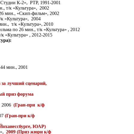
Студии К-2»,
РТР, 1991-2001
., т/к «Культура»,
2002
26 мин., «Скип-фильм», 2002
/к «Культура»,
2004
мин.,
т/к «Культура», 2010
ьма по 26 мин., т/к «Культура» , 2012
/к «Культура» , 2012-2015
ура):
44 мин., 2001
з за лучший сценарий,
ый приз форума
, 2006
(Гран-при
к/ф
007
(Гран-при к/ф
оханессбурге, ЮАР)
а»,
2009 (Приз жюри к/ф