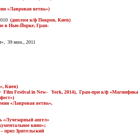
мии «Лавровая ветвь»)
2010
(диплом к/ф Покров, Киев)
но в Нью-Йорке, Гран-
м»,
39 мин., 2011
», Киев)
y
Film Festival in New-
York, 2014),
Гран
-
при
к
/
ф
«
Магнифика
фест»)
емии «Лавровая ветвь»,
 «Лучезарный ангел»
кументальное кино»;
– приз Зрительский