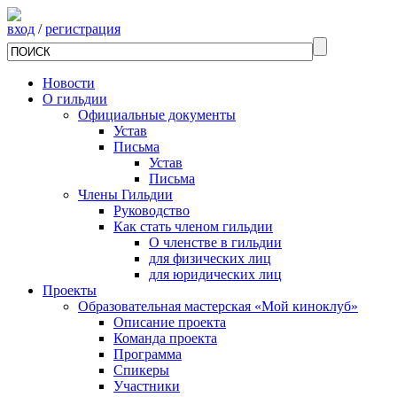
вход
/
регистрация
Новости
О гильдии
Официальные документы
Устав
Письма
Устав
Письма
Члены Гильдии
Руководство
Как стать членом гильдии
О членстве в гильдии
для физических лиц
для юридических лиц
Проекты
Образовательная мастерская «Мой киноклуб»
Описание проекта
Команда проекта
Программа
Спикеры
Участники