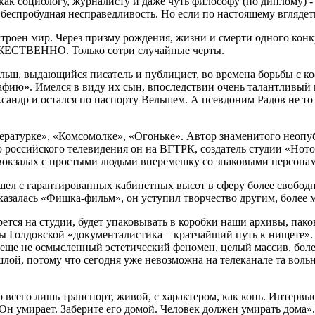
ак социологу, журналисту и даже чуть философу (по диплому) - к
а беспробудная несправедливость. Но если по настоящему вгляде
троен мир. Через призму рождения, жизни и смерти одного конкр
ОЖЕСТВЕННО. Только сотри случайные черты.
льш, выдающийся писатель и публицист, во времена борьбы с к
рафию». Имелся в виду их сын, впоследствии очень талантливый
сандр и остался по паспорту Вельшем. А псевдоним Радов не то 
тературке», «Комсомолке», «Огоньке». Автор знаменитого неоп
о российского телевидения он на ВГТРК, создатель студии «Ното
 вокзалах с простыми людьми вперемешку со знаковыми персонам
 ушел с гарантированных кабинетных высот в сферу более свобо
казалась «Фишка-фильм», он уступил творчество другим, более 
рется на студии, будет упаковывать в коробки наши архивы, пак
 Голдовской «документалистика – кратчайший путь к нищете».
 еще не осмысленный эстетический феномен, целый массив, бол
ой, потому что сегодня уже невозможна на телеканале та вольн
 всего лишь транспорт, живой, с характером, как конь. Интерв
Он умирает. Заберите его домой. Человек должен умирать дома».