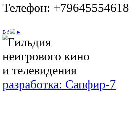
Телефон: +79645554618
В
f
►
разработка: Сапфир-7