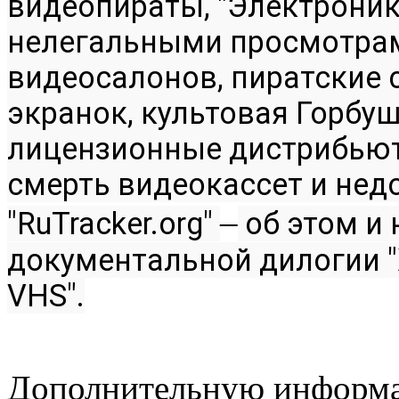
видеопираты, "Электроника
нелегальными просмотрам
видеосалонов, 
пиратские 
экранок, культовая Горбуш
лицензионные дистрибьюто
смерть видеокассет и недол
–
"RuTracker.org" 
об этом и 
документальной дилогии "
VHS".
Дополнительную информа