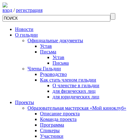
вход
/
регистрация
Новости
О гильдии
Официальные документы
Устав
Письма
Устав
Письма
Члены Гильдии
Руководство
Как стать членом гильдии
О членстве в гильдии
для физических лиц
для юридических лиц
Проекты
Образовательная мастерская «Мой киноклуб»
Описание проекта
Команда проекта
Программа
Спикеры
Участники