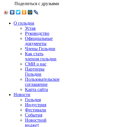
Поделиться с друзьями
О гильдии
Устав
Руководство
Официальные
документы
Члены Гильдии
Как стать
членом гильдии
СМИ о нас
Партнеры
Гильдии
Пользовательское
соглашение
Карта сайта
Новости
Гильдия
Индустрия
Фестивали
События
Новостной
виджет