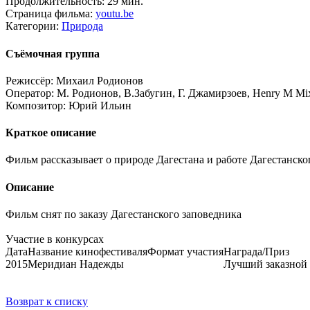
Продолжительность:
29 мин.
Страница фильма:
youtu.be
Категории:
Природа
Съёмочная группа
Режиссёр:
Михаил Родионов
Оператор:
М. Родионов, В.Забугин, Г. Джамирзоев, Henry M Mix, 
Композитор:
Юрий Ильин
Краткое описание
Фильм рассказывает о природе Дагестана и работе Дагестанско
Описание
Фильм снят по заказу Дагестанского заповедника
Участие в конкурсах
Дата
Название кинофестиваля
Формат участия
Награда/Приз
2015
Меридиан Надежды
Лучший заказной
Возврат к списку