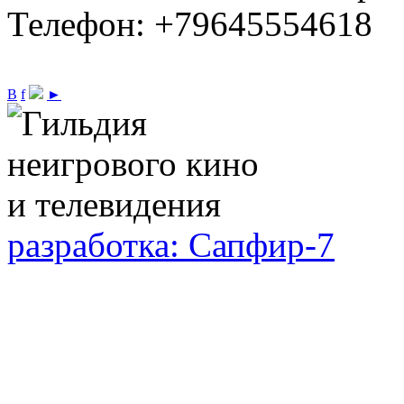
Телефон: +79645554618
В
f
►
разработка: Сапфир-7