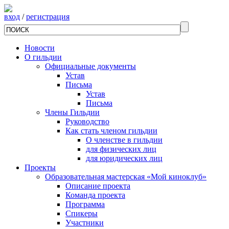
вход
/
регистрация
Новости
О гильдии
Официальные документы
Устав
Письма
Устав
Письма
Члены Гильдии
Руководство
Как стать членом гильдии
О членстве в гильдии
для физических лиц
для юридических лиц
Проекты
Образовательная мастерская «Мой киноклуб»
Описание проекта
Команда проекта
Программа
Спикеры
Участники