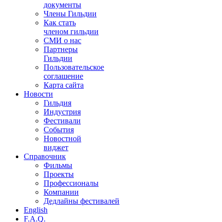
документы
Члены Гильдии
Как стать
членом гильдии
СМИ о нас
Партнеры
Гильдии
Пользовательское
соглашение
Карта сайта
Новости
Гильдия
Индустрия
Фестивали
События
Новостной
виджет
Справочник
Фильмы
Проекты
Профессионалы
Компании
Дедлайны фестивалей
English
F.A.Q.