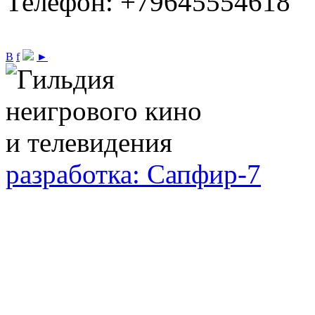
Телефон: +79645554618
В
f
►
разработка: Сапфир-7