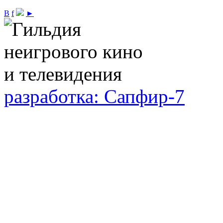
В
f
►
разработка: Сапфир-7