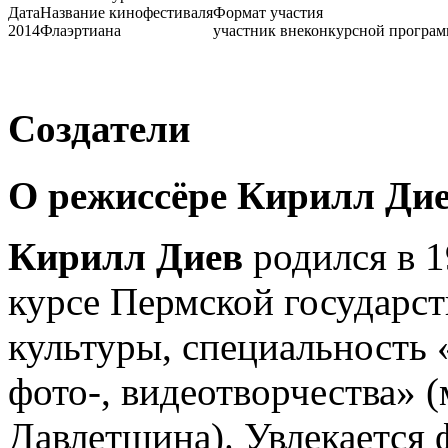
Дата
Название кинофестиваля
Формат участия
2014
Флаэртиана
участник внеконкурсной програ
Создатели
О режиссёре Кирилл Ди
Кирилл Диев
родился в 1
курсе Пермской государст
культуры, специальность 
фото-, видеотворчества» 
Давлетшина). Увлекается 