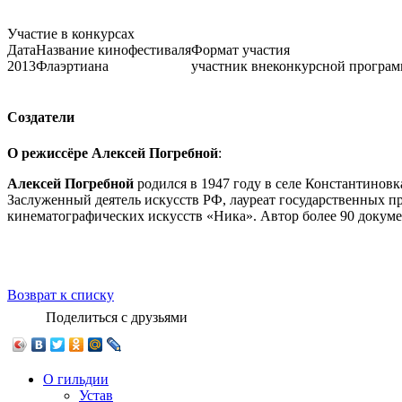
Участие в конкурсах
Дата
Название кинофестиваля
Формат участия
2013
Флаэртиана
участник внеконкурсной програ
Создатели
О режиссёре Алексей Погребной
:
Алексей Погребной
родился в 1947 году в селе Константинов
Заслуженный деятель искусств РФ, лауреат государственных п
кинематографических искусств «Ника». Автор более 90 докум
Возврат к списку
Поделиться с друзьями
О гильдии
Устав