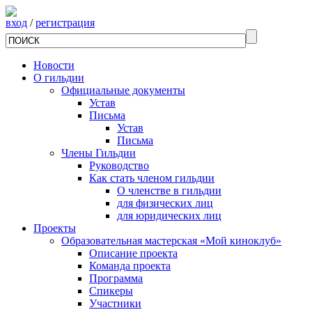
вход
/
регистрация
Новости
О гильдии
Официальные документы
Устав
Письма
Устав
Письма
Члены Гильдии
Руководство
Как стать членом гильдии
О членстве в гильдии
для физических лиц
для юридических лиц
Проекты
Образовательная мастерская «Мой киноклуб»
Описание проекта
Команда проекта
Программа
Спикеры
Участники